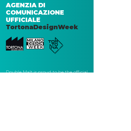
AGENZIA DI
COMUNICAZIONE
UFFICIALE
TortonaDesignWeek
Double Malt is proud to be the official
organiser and promoter of the
Tortona Design Week event, an
integral part of the prestigious Milan
Design Week. Thanks to its
experience in the sector and passion
for design, Double Malt is committed
to enhancing this internationally
important event, creating
connections between brands,