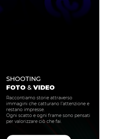
SHOOTING
FOTO
&
VIDEO
Raccontiamo storie attraverso
immagini che catturano l’attenzione e
restano impresse.
Ogni scatto e ogni frame sono pensati
per valorizzare ciò che fai.