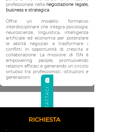
professionale nella
negoziazione legale,
business e strategica
.
Offre un modello formativo
interdisciplinare che integra psicologia,
neuroscienze, linguistica, intelligenza
artificiale ed economia per potenziare
le abilità negoziali e trasformare i
conflitti in opportunità di crescita e
collaborazione. La missione di ISN è
empowering people, promuovendo
relazioni efficaci e generando un circolo
virtuoso tra professionisti, istituzioni e
generazioni.
CONTATTACI
RICHIESTA