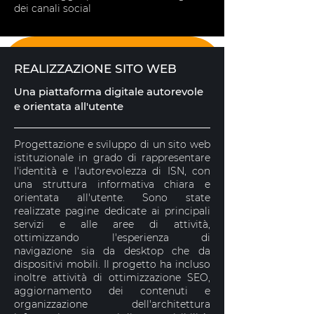
dei canali social
IL RISULTATO
REALIZZAZIONE SITO WEB
Una piattaforma digitale autorevole
e orientata all'utente
Progettazione e sviluppo di un sito web
istituzionale in grado di rappresentare
l'identità e l'autorevolezza di ISN, con
una struttura informativa chiara e
orientata all'utente. Sono state
realizzate pagine dedicate ai principali
servizi e alle aree di attività,
ottimizzando l'esperienza di
navigazione sia da desktop che da
dispositivi mobili. Il progetto ha incluso
inoltre attività di ottimizzazione SEO,
aggiornamento dei contenuti e
organizzazione dell'architettura