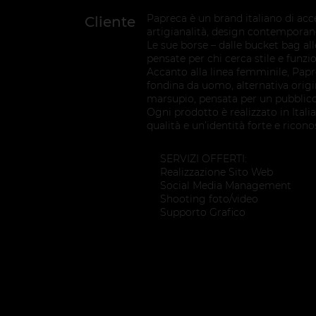
Papreca è un brand italiano di acce
Cliente
artigianalità, design contemporan
Le sue borse – dalle bucket bag al
pensate per chi cerca stile e funzio
Accanto alla linea femminile, Pa
fondina da uomo, alternativa origin
marsupio, pensata per un pubblic
Ogni prodotto è realizzato in Italia
qualità e un’identità forte e riconos
SERVIZI OFFERTI:
Realizzazione Sito Web
Social Media Management
Shooting foto/video
Supporto Grafico