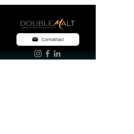
Contattaci
Double Malt di Serena Biella P.IVA
07699950965
|
info@doublemalt.it
|
Cookies Policy
-
Privacy Policy