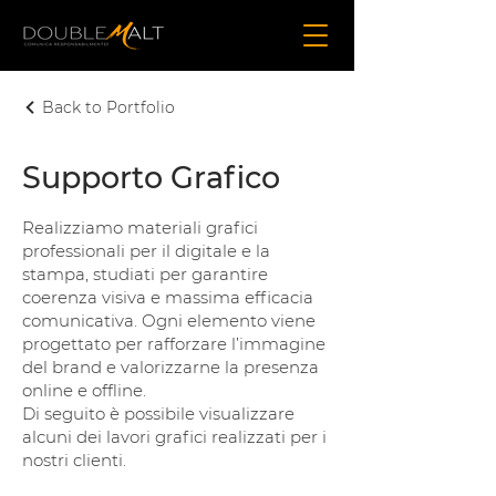
Back to Portfolio
Supporto Grafico
Realizziamo materiali grafici
professionali per il digitale e la
stampa, studiati per garantire
coerenza visiva e massima efficacia
comunicativa. Ogni elemento viene
progettato per rafforzare l’immagine
del brand e valorizzarne la presenza
online e offline.
Di seguito è possibile visualizzare
alcuni dei lavori grafici realizzati per i
nostri clienti.