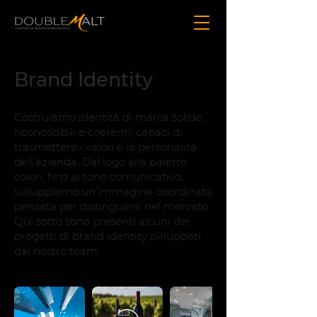
Brand Identity
Costruiamo identità di marca solide,
riconoscibili e coerenti, capaci di
trasmettere i valori e la personalità
dell’azienda. Dal logo alla palette
colori, fino al tono comunicativo,
sviluppiamo un’immagine coordinata
pensata per distinguersi nel mercato.
Qui sotto sono presenti alcuni dei
progetti di brand identity sviluppati
dal nostro team.