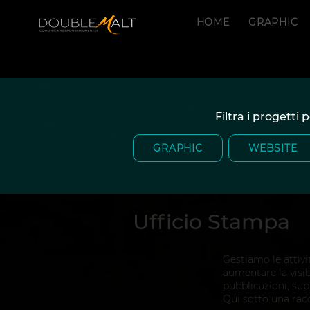
HOME
GRAPHIC
Filtra i progetti
GRAPHIC
WEBSITE
Ufficio Stampa
Gestiamo le attivit
aumentare la visib
pubblicazioni, su
Qui sotto una racc