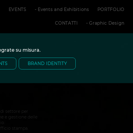
S
EVENTS
- Events and Exhibitions
PORTFOLIO
CONTATTI
- Graphic Design
tegrate su misura.
NTS
BRAND IDENTITY
 di settore per
ne e gestione delle
io.
ufficio stampa.