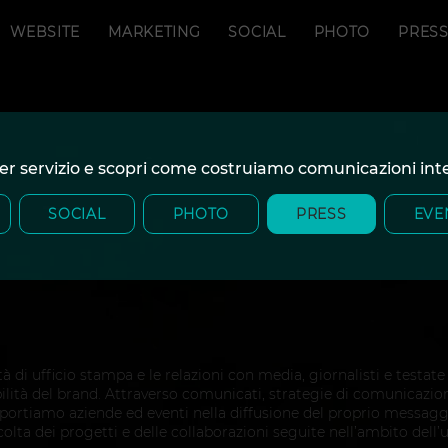
WEBSITE
MARKETING
SOCIAL
PHOTO
PRES
 per servizio e scopri come costruiamo comunicazioni in
SOCIAL
PHOTO
PRESS
EVE
à di ufficio stampa e le relazioni con media, giornalisti e testate
ilità del brand. Attraverso comunicati, strategie di comunicazio
pportiamo aziende ed eventi nella diffusione del proprio messagg
olta dei progetti e delle collaborazioni seguite nell’ambito dell’